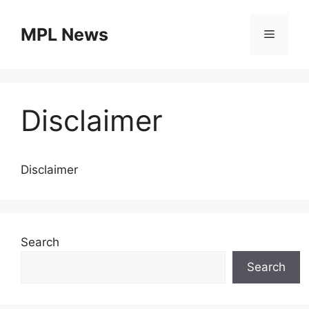
Skip
to
MPL News
Menu
content
Disclaimer
Disclaimer
Search
Search