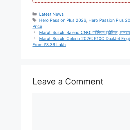
Categories
Latest News
Tags
Hero Passion Plus 2026
,
Hero Passion Plus 2
Price
Maruti Suzuki Baleno CNG: प्रीमियम इंटीरियर, शानदा
Maruti Suzuki Celerio 2026: K10C DualJet Engi
From ₹3.36 Lakh
Leave a Comment
Comment