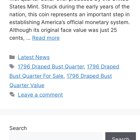
States Mint. Struck during the early years of the
nation, this coin represents an important step in
establishing America’s official monetary system.
Although its original face value was just 25
cents, …
Read more
Categories
Latest News
Tags
1796 Draped Bust Quarter
,
1796 Draped
Bust Quarter For Sale
,
1796 Draped Bust
Quarter Value
Leave a comment
Search
Search