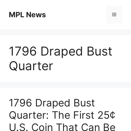
Skip
to
MPL News
Menu
content
1796 Draped Bust
Quarter
1796 Draped Bust
Quarter: The First 25¢
U.S. Coin That Can Be