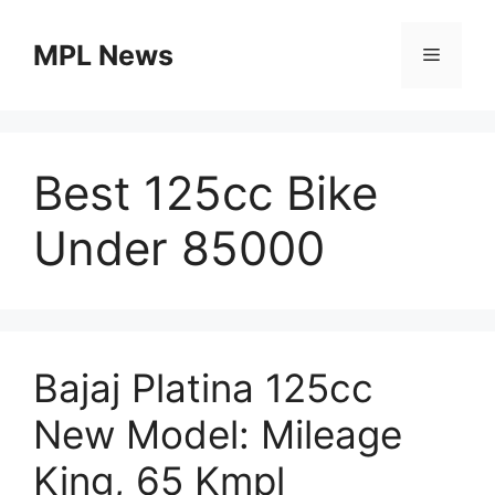
Skip
to
MPL News
Menu
content
Best 125cc Bike
Under 85000
Bajaj Platina 125cc
New Model: Mileage
King, 65 Kmpl