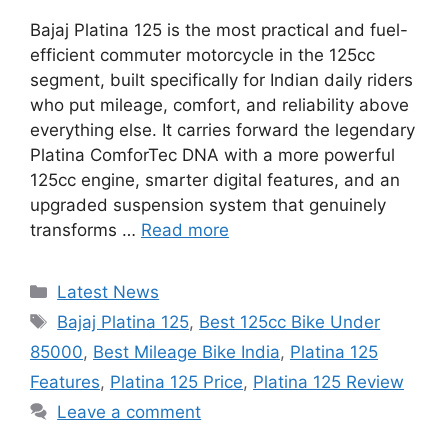
Bajaj Platina 125 is the most practical and fuel-
efficient commuter motorcycle in the 125cc
segment, built specifically for Indian daily riders
who put mileage, comfort, and reliability above
everything else. It carries forward the legendary
Platina ComforTec DNA with a more powerful
125cc engine, smarter digital features, and an
upgraded suspension system that genuinely
transforms …
Read more
Categories
Latest News
Tags
Bajaj Platina 125
,
Best 125cc Bike Under
85000
,
Best Mileage Bike India
,
Platina 125
Features
,
Platina 125 Price
,
Platina 125 Review
Leave a comment