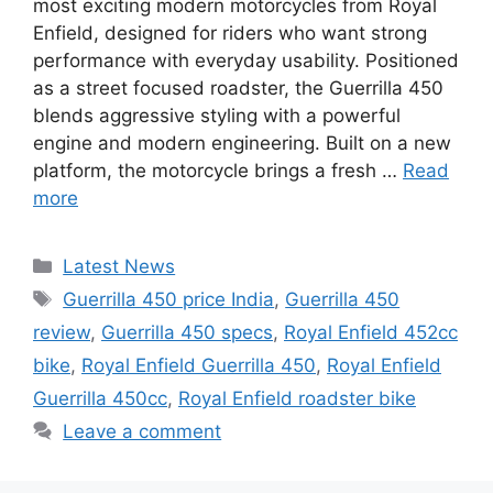
most exciting modern motorcycles from Royal
Enfield, designed for riders who want strong
performance with everyday usability. Positioned
as a street focused roadster, the Guerrilla 450
blends aggressive styling with a powerful
engine and modern engineering. Built on a new
platform, the motorcycle brings a fresh …
Read
more
Categories
Latest News
Tags
Guerrilla 450 price India
,
Guerrilla 450
review
,
Guerrilla 450 specs
,
Royal Enfield 452cc
bike
,
Royal Enfield Guerrilla 450
,
Royal Enfield
Guerrilla 450cc
,
Royal Enfield roadster bike
Leave a comment