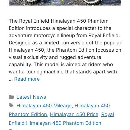
The Royal Enfield Himalayan 450 Phantom
Edition introduces a special character to the
adventure motorcycle lineup from Royal Enfield.
Designed as a limited-run version of the popular
Himalayan 450, the Phantom Edition focuses on
visual exclusivity and rugged adventure
capability. This model is aimed at riders who
want a touring machine that stands apart with
…
Read more
Categories
Latest News
Tags
Himalayan 450 Mileage
,
Himalayan 450
Phantom Edition
,
Himalayan 450 Price
,
Royal
Enfield Himalayan 450 Phantom Edition