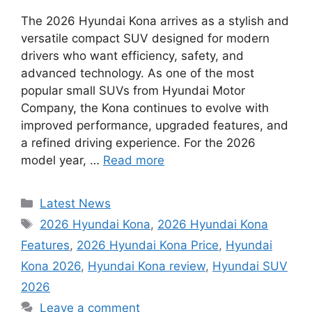
The 2026 Hyundai Kona arrives as a stylish and
versatile compact SUV designed for modern
drivers who want efficiency, safety, and
advanced technology. As one of the most
popular small SUVs from Hyundai Motor
Company, the Kona continues to evolve with
improved performance, upgraded features, and
a refined driving experience. For the 2026
model year, …
Read more
Categories
Latest News
Tags
2026 Hyundai Kona
,
2026 Hyundai Kona
Features
,
2026 Hyundai Kona Price
,
Hyundai
Kona 2026
,
Hyundai Kona review
,
Hyundai SUV
2026
Leave a comment