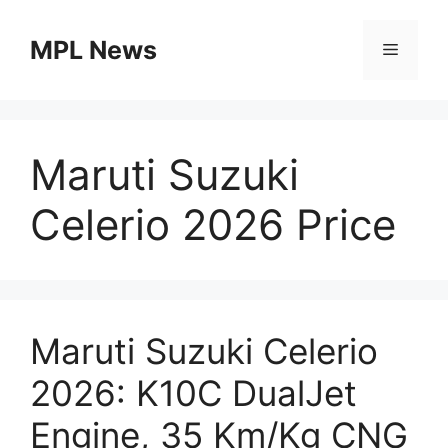
Skip
to
MPL News
Menu
content
Maruti Suzuki
Celerio 2026 Price
Maruti Suzuki Celerio
2026: K10C DualJet
Engine, 35 Km/Kg CNG