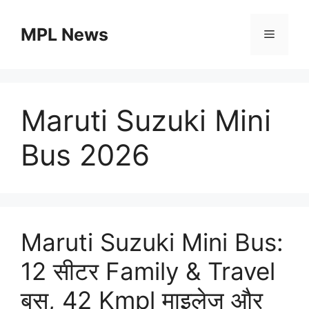
Skip
to
MPL News
Menu
content
Maruti Suzuki Mini
Bus 2026
Maruti Suzuki Mini Bus:
12 सीटर Family & Travel
बस, 42 Kmpl माइलेज और