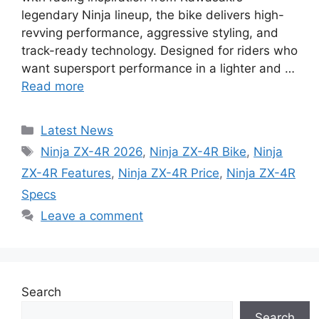
legendary Ninja lineup, the bike delivers high-
revving performance, aggressive styling, and
track-ready technology. Designed for riders who
want supersport performance in a lighter and …
Read more
Categories
Latest News
Tags
Ninja ZX-4R 2026
,
Ninja ZX-4R Bike
,
Ninja
ZX-4R Features
,
Ninja ZX-4R Price
,
Ninja ZX-4R
Specs
Leave a comment
Search
Search