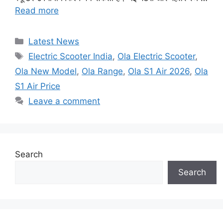
Read more
Categories
Latest News
Tags
Electric Scooter India
,
Ola Electric Scooter
,
Ola New Model
,
Ola Range
,
Ola S1 Air 2026
,
Ola
S1 Air Price
Leave a comment
Search
Search