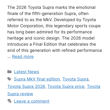
The 2026 Toyota Supra marks the emotional
finale of the fifth-generation Supra, often
referred to as the MkV. Developed by Toyota
Motor Corporation, this legendary sports coupe
has long been admired for its performance
heritage and iconic design. The 2026 model
introduces a Final Edition that celebrates the
end of this generation with refined performance
…
Read more
Categories
Latest News
Tags
Supra MkV final edition
,
Toyota Supra
,
Toyota Supra 2026
,
Toyota Supra price
,
Toyota
Supra review
Leave a comment