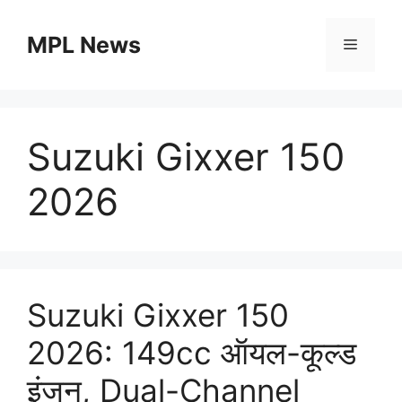
Skip
to
MPL News
Menu
content
Suzuki Gixxer 150
2026
Suzuki Gixxer 150
2026: 149cc ऑयल-कूल्ड
इंजन, Dual-Channel