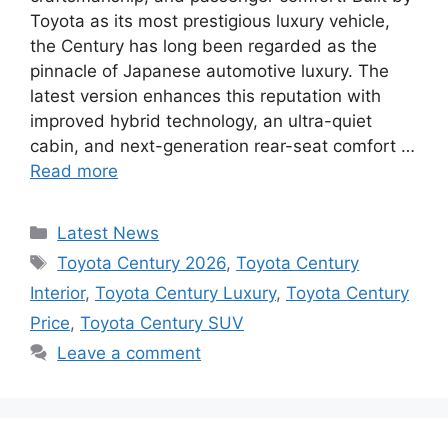
Toyota as its most prestigious luxury vehicle,
the Century has long been regarded as the
pinnacle of Japanese automotive luxury. The
latest version enhances this reputation with
improved hybrid technology, an ultra-quiet
cabin, and next-generation rear-seat comfort …
Read more
Categories
Latest News
Tags
Toyota Century 2026
,
Toyota Century
Interior
,
Toyota Century Luxury
,
Toyota Century
Price
,
Toyota Century SUV
Leave a comment