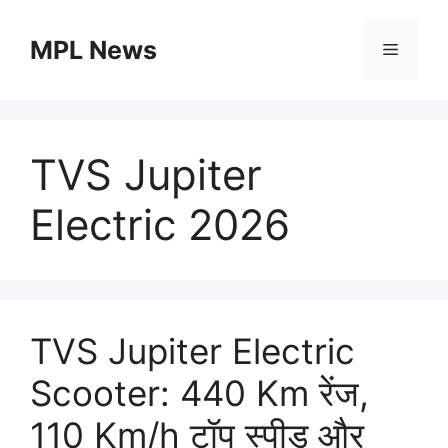
Skip
to
MPL News
Menu
content
TVS Jupiter
Electric 2026
TVS Jupiter Electric
Scooter: 440 Km रेंज,
110 Km/h टॉप स्पीड और