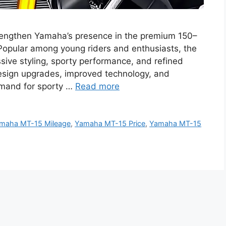
engthen Yamaha’s presence in the premium 150–
Popular among young riders and enthusiasts, the
ssive styling, sporty performance, and refined
esign upgrades, improved technology, and
emand for sporty …
Read more
maha MT-15 Mileage
,
Yamaha MT-15 Price
,
Yamaha MT-15