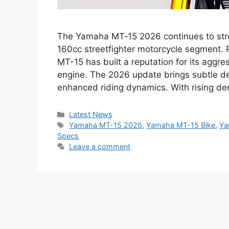
The Yamaha MT‑15 2026 continues to str
160cc streetfighter motorcycle segment. 
MT-15 has built a reputation for its aggre
engine. The 2026 update brings subtle d
enhanced riding dynamics. With rising d
Categories
Latest News
Tags
Yamaha MT-15 2026
,
Yamaha MT-15 Bike
,
Ya
Specs
Leave a comment