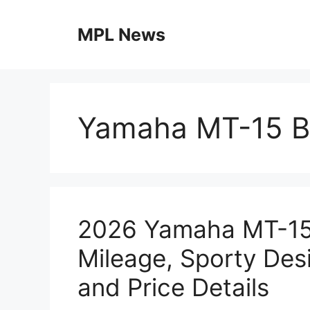
Skip
to
MPL News
content
Yamaha MT-15 B
2026 Yamaha MT-15
Mileage, Sporty Des
and Price Details