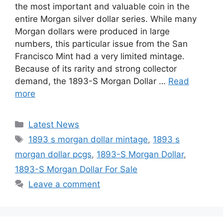
the most important and valuable coin in the
entire Morgan silver dollar series. While many
Morgan dollars were produced in large
numbers, this particular issue from the San
Francisco Mint had a very limited mintage.
Because of its rarity and strong collector
demand, the 1893-S Morgan Dollar …
Read
more
Categories
Latest News
Tags
1893 s morgan dollar mintage
,
1893 s
morgan dollar pcgs
,
1893-S Morgan Dollar
,
1893-S Morgan Dollar For Sale
Leave a comment