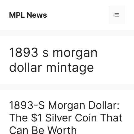
Skip
to
MPL News
Menu
content
1893 s morgan
dollar mintage
1893-S Morgan Dollar:
The $1 Silver Coin That
Can Be Worth