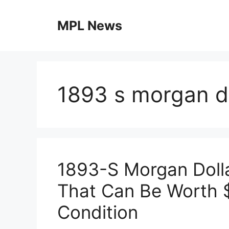
Skip
to
MPL News
content
1893 s morgan d
1893-S Morgan Dolla
That Can Be Worth 
Condition