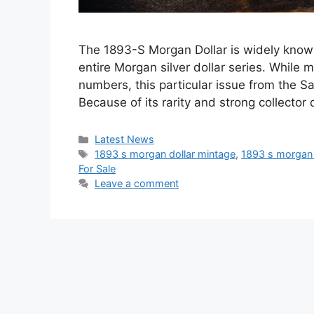
The 1893-S Morgan Dollar is widely known
entire Morgan silver dollar series. While
numbers, this particular issue from the S
Because of its rarity and strong collect
Categories
Latest News
Tags
1893 s morgan dollar mintage
,
1893 s morgan 
For Sale
Leave a comment