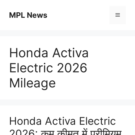
Skip
to
MPL News
Menu
content
Honda Activa
Electric 2026
Mileage
Honda Activa Electric
2026: कम कीमत में प्रीमियम