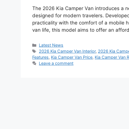
The 2026 Kia Camper Van introduces a ne
designed for modern travelers. Develope
practicality with the comfort of a mobile h
van life, this model aims to offer an affor
Categories
Latest News
Tags
2026 Kia Camper Van Interior
,
2026 Kia Campe
Features
,
Kia Camper Van Price
,
Kia Camper Van 
Leave a comment