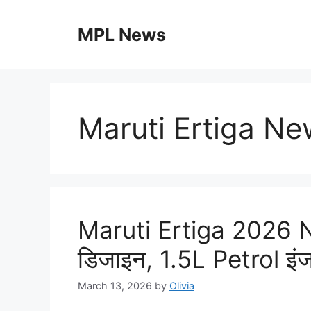
Skip
to
MPL News
content
Maruti Ertiga N
Maruti Ertiga 2026 N
डिजाइन, 1.5L Petrol इ
March 13, 2026
by
Olivia