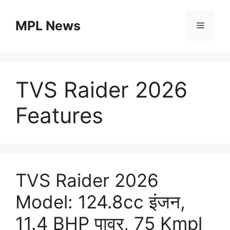
Skip
to
MPL News
Menu
content
TVS Raider 2026
Features
TVS Raider 2026
Model: 124.8cc इंजन,
11.4 BHP पावर, 75 Kmpl