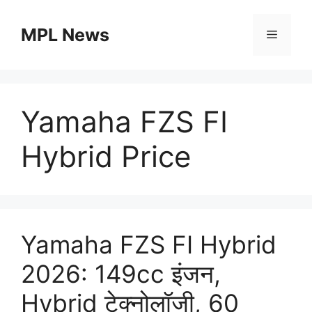
Skip
to
MPL News
Menu
content
Yamaha FZS FI
Hybrid Price
Yamaha FZS FI Hybrid
2026: 149cc इंजन,
Hybrid टेक्नोलॉजी, 60